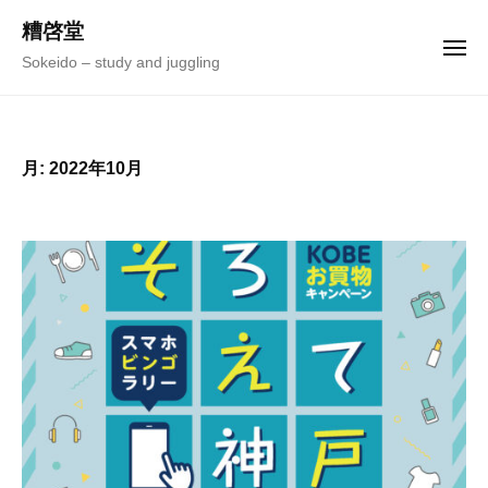
ュ
コ
ー
糟啓堂
ン
メ
Sokeido – study and juggling
ニ
テ
ュ
ー
ン
ツ
へ
月:
2022年10月
ス
キ
ッ
プ